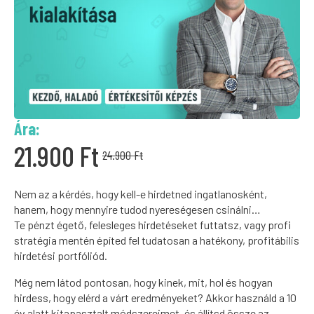
Ára:
21.900
Ft
24.900
Ft
Original
Current
Nem az a kérdés, hogy kell-e hirdetned ingatlanosként,
price
price
hanem, hogy mennyire tudod nyereségesen csinálni…
Te pénzt égető, felesleges hirdetéseket futtatsz, vagy profi
was:
is:
stratégia mentén építed fel tudatosan a hatékony, profitábilis
hirdetési portfóliód.
24.900 Ft.
21.900 Ft.
Még nem látod pontosan, hogy kinek, mit, hol és hogyan
hirdess, hogy elérd a várt eredményeket? Akkor használd a 10
év alatt kitapasztalt módszereimet, és állítsd össze az