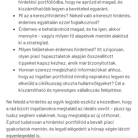
hirdetési portfóliódba, hogy ne aprózd el magad, és
kiszámíthatóbb legyen a bevételed egyaránt.
Mi az a kereszthirdetés? Neked való a kereszt hirdetés,
érdemes egyáltalán ezzel foglalkoznod?
Érdemes-e behatárolnod magad, és ha igen, akkor
mennyire – vagyis milyen fő alapelvek mentén alakítsd
ki a stratégiád.
Milyen felületeken érdemes hirdetned? Itt szigorúan,
olyan piaci tapasztalatok alapján összeállított
tippeket kapsz kézhez, amik már bizonyítottak.
Honnan szerezz megbízható információkat ahhoz,
hogy az ingatlan portfoliód mindig naprakész legyen és
elkerüld a ciklikusság okozta hullámvölgyeket? Cél a
kiszámítható és nyereséges vállalkozás felépítése.
Ne feledd a hirdetés az egyik legjobb eszköz a kezedben, hogy
a rád bízott ingatlanokra megtaláld az ideális vevőt – plusz így
tudsz segíteni valakinek, hogy megtalálja az új otthonát.
Építsd tudatosan a hirdetési portfóliód a bevált piaci
gyakorlatok mentén, és legyél elégedett a hónap végén látott
egyenlegeddel is.