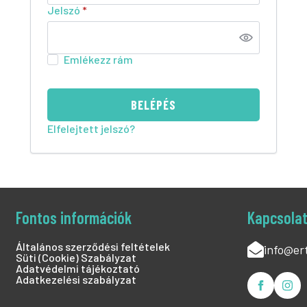
Jelszó
*
Emlékezz rám
BELÉPÉS
Elfelejtett jelszó?
Fontos információk
Kapcsola
Általános szerződési feltételek
info@er
Süti (Cookie) Szabályzat
Adatvédelmi tájékoztató
Adatkezelési szabályzat