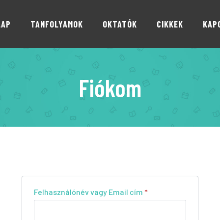
LAP
TANFOLYAMOK
OKTATÓK
CIKKEK
KAP
Fiókom
Felhasználónév vagy Email cím
*