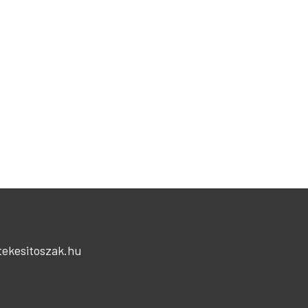
t
tekesitoszak.hu