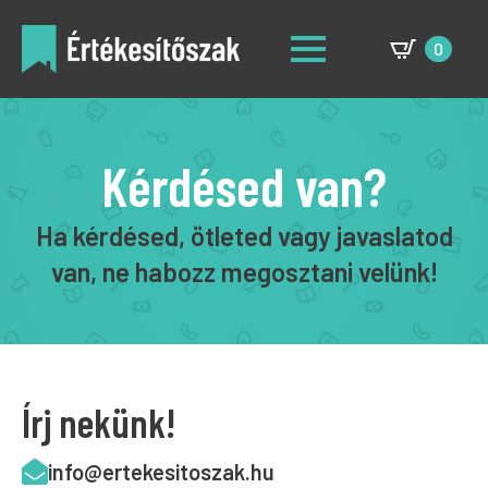
0
Kérdésed van?
Ha kérdésed, ötleted vagy javaslatod
van, ne habozz megosztani velünk!
Írj nekünk!
info@ertekesitoszak.hu