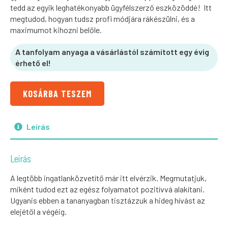
tedd az egyik leghatékonyabb ügyfélszerző eszközöddé! Itt
megtudod, hogyan tudsz profi módjára rákészülni, és a
maximumot kihozni belőle.
A tanfolyam anyaga a vásárlástól számított egy évig
érhető el!
KOSÁRBA TESZEM
Leírás
Leírás
A legtöbb ingatlanközvetítő már itt elvérzik. Megmutatjuk,
miként tudod ezt az egész folyamatot pozitívvá alakítani.
Ugyanis ebben a tananyagban tisztázzuk a hideg hívást az
elejétől a végéig.