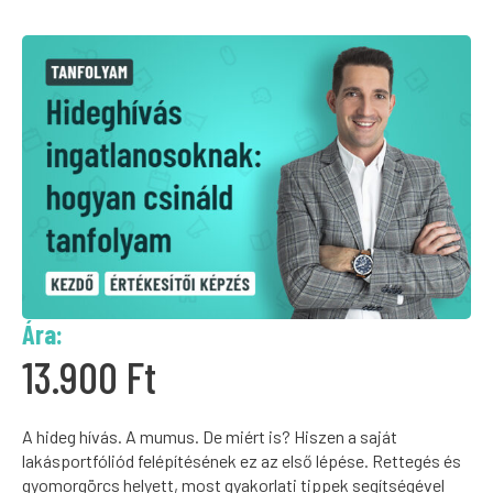
Ára:
13.900
Ft
A hideg hívás. A mumus. De miért is? Hiszen a saját
lakásportfóliód felépítésének ez az első lépése. Rettegés és
gyomorgörcs helyett, most gyakorlati tippek segítségével