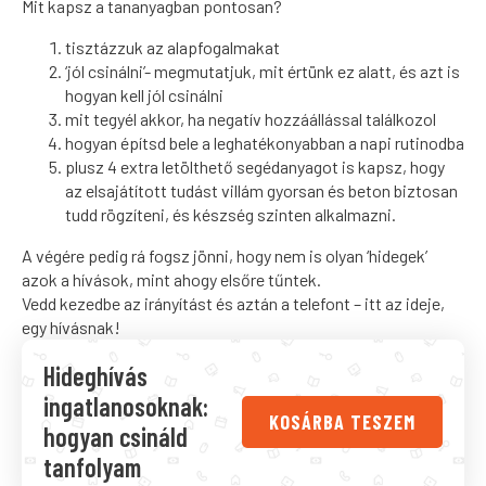
Mit kapsz a tananyagban pontosan?
tisztázzuk az alapfogalmakat
‘jól csinálni’- megmutatjuk, mit értünk ez alatt, és azt is
hogyan kell jól csinálni
mit tegyél akkor, ha negatív hozzáállással találkozol
hogyan építsd bele a leghatékonyabban a napi rutinodba
plusz 4 extra letölthető segédanyagot is kapsz, hogy
az elsajátított tudást villám gyorsan és beton biztosan
tudd rögzíteni, és készség szinten alkalmazni.
A végére pedig rá fogsz jönni, hogy nem is olyan ‘hidegek’
azok a hívások, mint ahogy elsőre tűntek.
Vedd kezedbe az irányítást és aztán a telefont – itt az ideje,
egy hívásnak!
Hideghívás
ingatlanosoknak:
KOSÁRBA TESZEM
hogyan csináld
tanfolyam