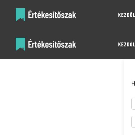
KEZDŐ
KEZDŐ
H