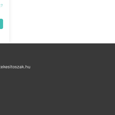
t?
t
tekesitoszak.hu