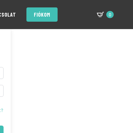
CSOLAT
FIÓKOM
0
t?