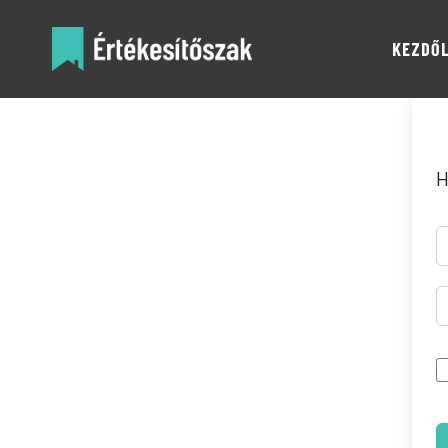
KEZDŐ
H