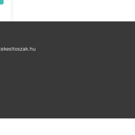
t
tekesitoszak.hu