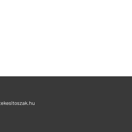
t
tekesitoszak.hu